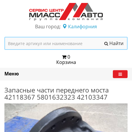
Ваш город:
Калифорния
Найти
0
Корзина
Меню
Запасные части переднего моста
42118367 5801632323 42103347
а
п
а