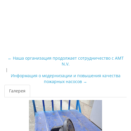
п
н
и
к
а
и
.
← Наша организация продолжает сотрудничество с АМТ
N.V.
|
Информация о модернизации и повышения качества
пожарных насосов →
Галерея