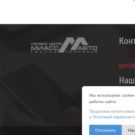
Кон
parts
Наш
Группа 
Мы используем cookie
«Миасс-
работы сайта.
Продолжая использовать
и
Политикой обработки 
Отклонить
Нас