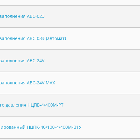
озаполнения АВС-02Э
заполнения АВС-03Э (автомат)
озаполнения АВС-24V
озаполнения АВС-24V MAX
го давления НЦПВ-4/400М-РТ
нированный НЦПК-40/100-4/400М-В1У