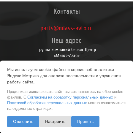
Контакты
parts@miass-avto.ru
Наш адрес
Группа компаний Сервис Центр
«Миасс-Авто»
Личный Кабинет
Мы используем cookie-файлы и сервис веб-аналитики
Личный Кабинет
Яндекс.Метрика для анализа посещаемости и улучшения
История заказов
работы сайта.
Продолжая использовать сайт, вы соглашаетесь на сбор cookie-
файлов. С
Согласием на обработку персональных данных
и
Политикой обработки персональных данных
можно ознакомиться
на отдельных страницах.
ООО «Авторемонт М» / ООО ПКФ «Промальтернатива»
Отклонить
Настроить
Принять
Политика обработки персональных данных
|
Согласие на обработку ПДн
|