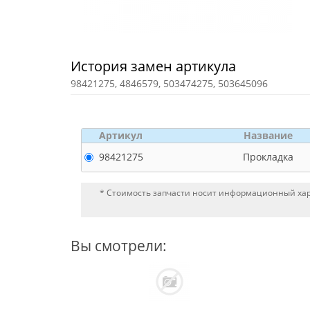
История замен артикула
98421275, 4846579, 503474275, 503645096
Артикул
Название
98421275
Прокладка
* Стоимость запчасти носит информационный хара
Вы смотрели: